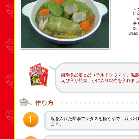
レ
に
し
チ
塩
楽陽
楽陽食品定番品（チルドシウマイ、黒豚
えび入り焼売、かに入り焼売を入れま
塩を入れた熱湯でレタスを軽くゆで、取り出
ます。