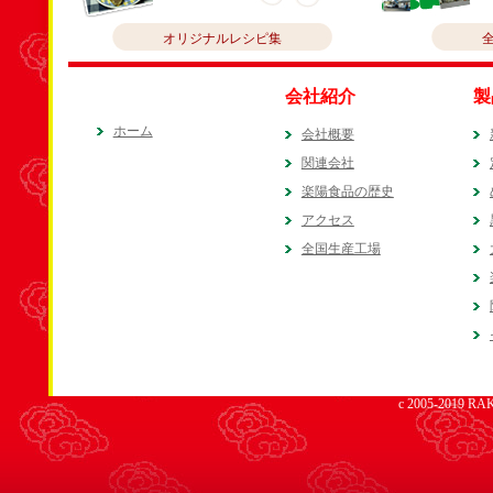
オリジナルレシピ集
会社紹介
製
ホーム
会社概要
関連会社
楽陽食品の歴史
アクセス
全国生産工場
c 2005-2019 RAK