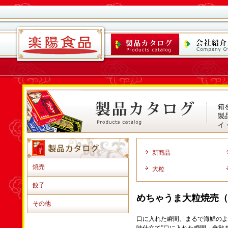
箱
製
イ
新商品
焼売
大粒
餃子
めちゃうま大粒焼売（
その他
口に入れた瞬間、まるで海鮮のよ