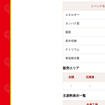
１パック当
エネルギー
タンパク質
脂質
炭水化物
ナトリウム
食塩相当量
販売エリア
全国
北海道
-
-
主原料表示一覧
生産工場