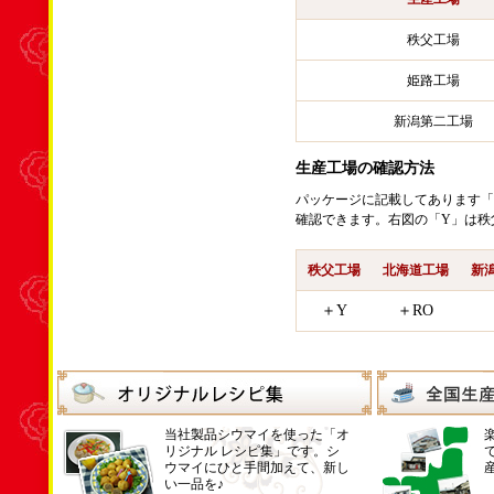
秩父工場
姫路工場
新潟第二工場
生産工場の確認方法
パッケージに記載してあります「
確認できます。右図の「Y」は秩
秩父工場
北海道工場
新
＋Y
＋RO
当社製品シウマイを使った「オ
リジナル レシピ集」です。シ
ウマイにひと手間加えて、新し
い一品を♪