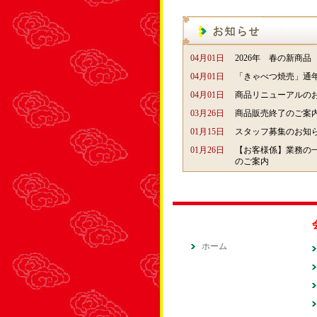
04月01日
2026年 春の新商品
04月01日
「きゃべつ焼売」通
04月01日
商品リニューアルの
03月26日
商品販売終了のご案
01月15日
スタッフ募集のお知
01月26日
【お客様係】業務の
のご案内
ホーム