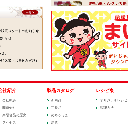
焼売の辛ネギパリパリ揚
焼売を揚げる時はパリパ
年販売スタートのお知らせ
お知らせ
内
らせ。
一時休業（お昼休み実施）
会社紹介
製品カタログ
レシピ集
会社概要
新商品
オリジナルレシピ
関連会社
定番品
調理方法
楽陽食品の歴史
めちゃうま
アクセス
黒豚