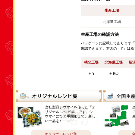
生産工場
北海道工場
生産工場の確認方法
パッケージに記載してあります「
確認できます。右図の「Y」は秩
秩父工場
北海道工場
新
＋Y
＋RO
当社製品シウマイを使った「オ
リジナル レシピ集」です。シ
ウマイにひと手間加えて、新し
い一品を♪
オリジナルレシピ集