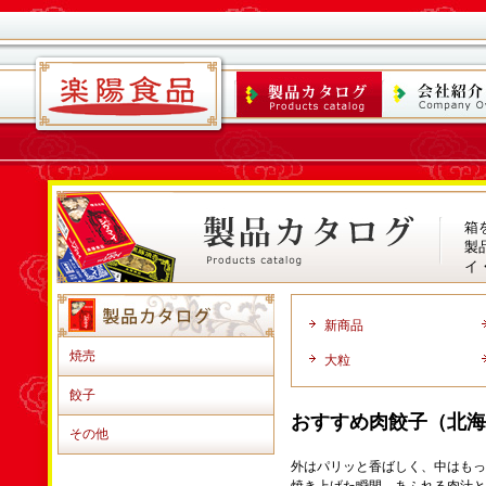
箱
製
イ
新商品
焼売
大粒
餃子
おすすめ肉餃子（北海
その他
外はパリッと香ばしく、中はもっ