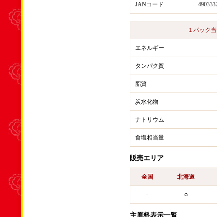
JANコード
490333
１パック当
エネルギー
タンパク質
脂質
炭水化物
ナトリウム
食塩相当量
販売エリア
全国
北海道
-
○
主原料表示一覧