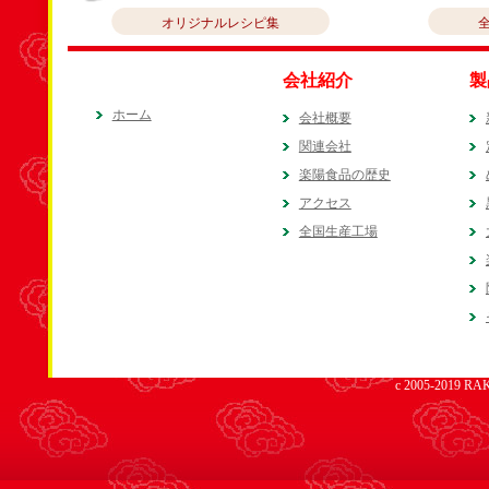
オリジナルレシピ集
会社紹介
製
ホーム
会社概要
関連会社
楽陽食品の歴史
アクセス
全国生産工場
c 2005-2019 RAK