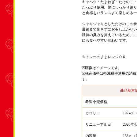
キャベツ・たまねぎ・たけのこ・
たっぷり使用。餡にしっかり練り
と食感をバランスよく楽しめる一
シャキシャキとしたたけのこの食
最後まで飽きずにお召し上がりい
独特の臭みを抑えているため、に
にも食べやすい味わいです。
※トレーのままレンジＯＫ
※画像はイメージです。
※税込価格は軽減税率適用の消費
す。
商品基本
希望小売価格
カロリー
197kc
リニューアル日
2026年
内容量
138ｇ（