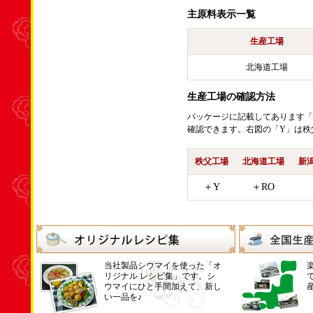
主原料表示一覧
生産工場
北海道工場
生産工場の確認方法
パッケージに記載してあります「
確認できます。右図の「Y」は秩
秩父工場
北海道工場
新
＋Y
＋RO
当社製品シウマイを使った「オ
リジナル レシピ集」です。シ
ウマイにひと手間加えて、新し
い一品を♪