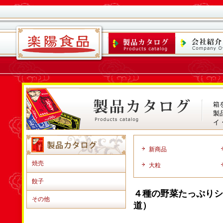
箱
製
イ
新商品
焼売
大粒
餃子
４種の野菜たっぷりシ
その他
道）