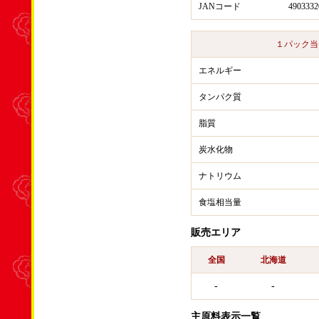
JANコード
4903332
１パック当
エネルギー
タンパク質
脂質
炭水化物
ナトリウム
食塩相当量
販売エリア
全国
北海道
-
-
主原料表示一覧