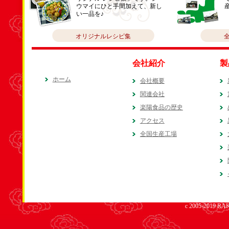
ウマイにひと手間加えて、新し
い一品を♪
オリジナルレシピ集
会社紹介
製
ホーム
会社概要
関連会社
楽陽食品の歴史
アクセス
全国生産工場
c 2005-2019 RAK