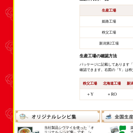
生産工場
姫路工場
秩父工場
新潟第2工場
生産工場の確認方法
パッケージに記載してあります「
確認できます。右図の「Y」は秩
秩父工場
北海道工場
新
＋Y
＋RO
当社製品シウマイを使った「オ
リジナル レシピ集」です。シ