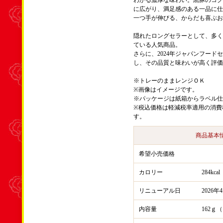
わかる濃厚な味わい。黒豚のコク
に広がり、満足感のある一品に仕
一つ手が伸びる、からだも喜ぶお
隠れたロングセラーとして、多く
ている人気商品。
さらに、2024年ジャパンフード
し、その品質と味わいが高く評価
※トレーのままレンジＯＫ
※画像はイメージです。
※パッケージは紙箱からラベル仕
※税込価格は軽減税率適用の消費
す。
商品基本
希望小売価格
カロリー
284kc
リニューアル日
2026
内容量
162ｇ