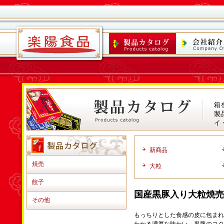
箱
製
イ
新商品
焼売
大粒
餃子
国産黒豚入り大粒焼売
その他
もっちりとした食感の皮に包まれ