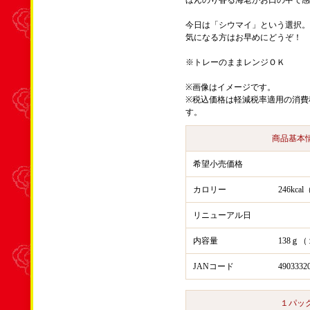
ほんのり香る海老がお口の中で感
今日は「シウマイ」という選択。
気になる方はお早めにどうぞ！
※トレーのままレンジＯＫ
※画像はイメージです。
※税込価格は軽減税率適用の消費
す。
商品基本
希望小売価格
カロリー
246kc
リニューアル日
内容量
138ｇ
JANコード
4903332
１パッ