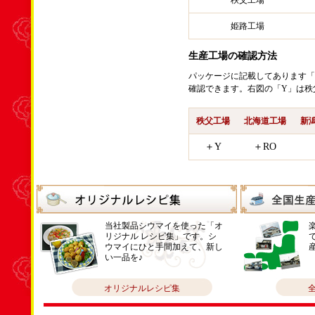
秩父工場
姫路工場
生産工場の確認方法
パッケージに記載してあります「
確認できます。右図の「Y」は秩
秩父工場
北海道工場
新
＋Y
＋RO
当社製品シウマイを使った「オ
リジナル レシピ集」です。シ
ウマイにひと手間加えて、新し
い一品を♪
オリジナルレシピ集