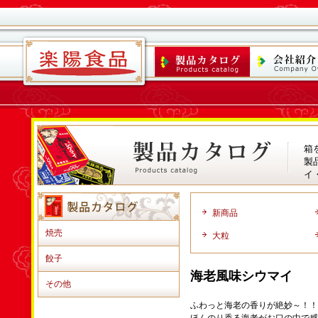
箱
製
イ
新商品
焼売
大粒
餃子
海老風味シウマイ
その他
ふわっと海老の香りが絶妙～！！